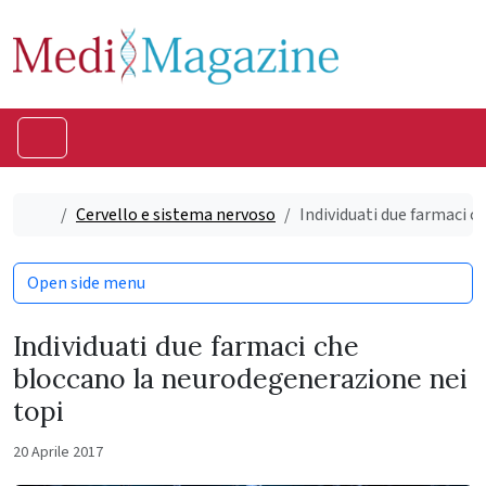
Skip to content
Skip to footer
Menu
Home
Cervello e sistema nervoso
Individuati due farmaci 
Open side menu
Individuati due farmaci che
bloccano la neurodegenerazione nei
topi
20 Aprile 2017