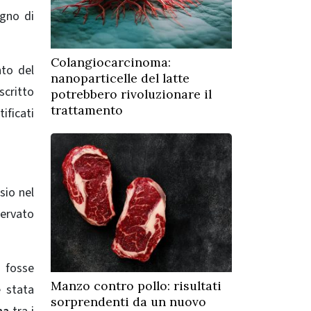
ogno di
Colangiocarcinoma:
nto del
nanoparticelle del latte
scritto
potrebbero rivoluzionare il
trattamento
ificati
sio nel
servato
a fosse
Manzo contro pollo: risultati
è stata
sorprendenti da un nuovo