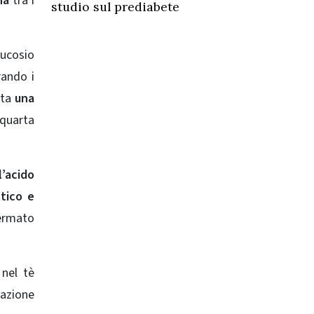
na
tra i
studio sul prediabete
lucosio
rando i
ata
una
quarta
l’acido
ttico e
fermato
 nel tè
azione