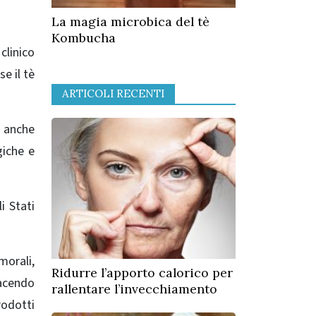
La magia microbica del tè
Kombucha
clinico
e il tè
ARTICOLI RECENTI
ò anche
giche e
i Stati
orali,
Ridurre l’apporto calorico per
facendo
rallentare l’invecchiamento
prodotti