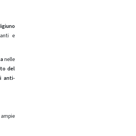
digiuno
anti e
na
nelle
to del
i anti-
ù ampie