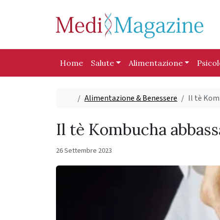
Skip to content
Skip to footer
Home
Salute
Alimentazione
Psico
Home
Alimentazione & Benessere
Il tè Kom
Il tè Kombucha abbassa
26 Settembre 2023