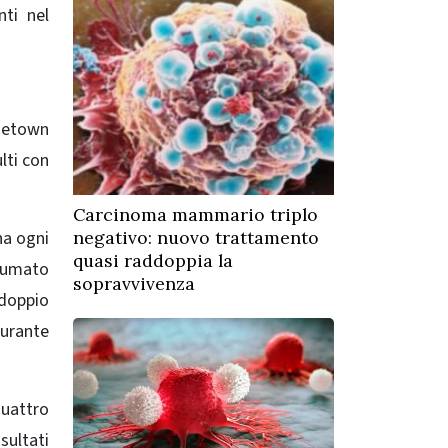
nti nel
getown
lti con
Carcinoma mammario triplo
na ogni
negativo: nuovo trattamento
quasi raddoppia la
nsumato
sopravvivenza
 doppio
durante
 quattro
sultati