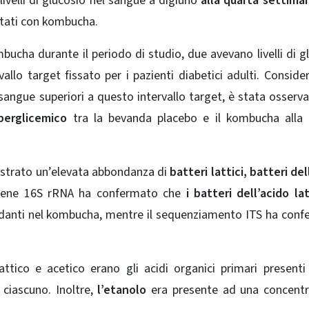
 livelli di glucosio nel sangue a digiuno
alla quarta settima
attati con kombucha.
ucha durante il periodo di studio, due avevano livelli di g
allo target fissato per i pazienti diabetici adulti. Conside
el sangue superiori a questo intervallo target, è stata osserv
iperglicemico
tra la bevanda placebo e il kombucha alla 
ostrato un’elevata abbondanza di
batteri lattici, batteri del
 gene 16S rRNA ha confermato che
i batteri dell’acido la
ndanti nel kombucha, mentre il sequenziamento ITS ha con
lattico e acetico erano gli acidi organici primari presenti
ciascuno. Inoltre,
l’etanolo
era presente ad una concentr