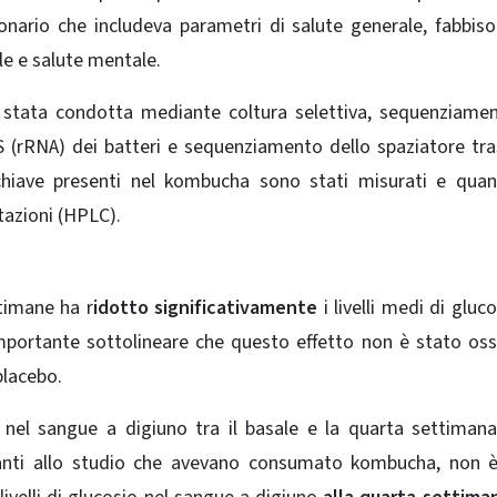
onario che includeva parametri di salute generale, fabbis
lle e salute mentale.
è stata condotta mediante coltura selettiva, sequenziame
S (rRNA) dei batteri e sequenziamento dello spaziatore tra
hiave presenti nel kombucha sono stati misurati e quant
tazioni (HPLC).
timane ha r
idotto significativamente
i livelli medi di gluco
importante sottolineare che questo effetto non è stato os
placebo.
io nel sangue a digiuno tra il basale e la quarta settiman
cipanti allo studio che avevano consumato kombucha, non 