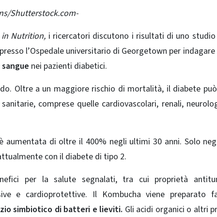
ns/Shutterstock.com-
 in Nutrition,
i ricercatori discutono i risultati di uno studio 
resso l’Ospedale universitario di Georgetown per indagare s
el sangue
nei pazienti diabetici.
do. Oltre a un maggiore rischio di mortalità, il diabete pu
sanitarie, comprese quelle cardiovascolari, renali, neurolo
 aumentata di oltre il 400% negli ultimi 30 anni. Solo negl
attualmente con il diabete di tipo 2.
ci per la salute segnalati, tra cui proprietà antitum
essive e cardioprotettive. Il Kombucha viene preparato 
o simbiotico di batteri e lieviti.
Gli acidi organici o altri 