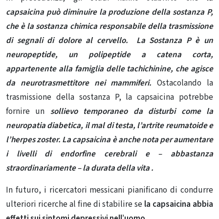
capsaicina
può diminuire
la produzione della sostanza P,
che è la sostanza chimica responsabile della trasmissione
di segnali di dolore al cervello. La Sostanza P è un
neuropeptide, un polipeptide a catena corta,
appartenente alla famiglia delle tachichinine, che agisce
da neurotrasmettitore nei mammiferi.
Ostacolando la
trasmissione della sostanza P, la capsaicina potrebbe
fornire un
sollievo temporaneo da disturbi come la
neuropatia diabetica, il mal di testa, l’artrite reumatoide e
l’herpes zoster. La capsaicina è anche nota per aumentare
i livelli di endorfine cerebrali e – abbastanza
straordinariamente – la
durata della vita .
In futuro, i ricercatori messicani pianificano di condurre
ulteriori ricerche al fine di stabilire se
la capsaicina abbia
effetti sui sintomi depressivi nell’uomo.