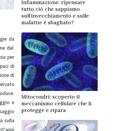
Infiammazione: ripensare
tutto ciò che sappiamo
sull’invecchiamento e sulle
malattie è sbagliato?
ogie da
ne del
pia per
paci di
ione di
servato
roduce.
Mitocondri: scoperto il
aggio e
meccanismo cellulare che li
protegge e ripara
ssaggio
a sulla
nt’anni