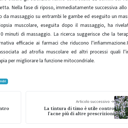
letta. Nella fase di riposo, immediatamente successiva allo
olio da massaggio su entrambi le gambe ed eseguito un ma
biopsia muscolare, eseguita dopo il massaggio, ha rivel
0 minuti di massaggio. La ricerca suggerisce che la tera
ativa efficacie ai farmaci che riducono l’infiammazione.I
sociata ad atrofia muscolare ed altri processi quali l’i
apia per migliorare la funzione mitocondriale.
ndri
Articolo successivo →
ntro
La tintura di timo è utile contro
l’acne più di altre prescrizioni