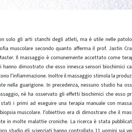
n solo gli arti stanchi degli atleti, ma è utile nelle patol
ofia muscolare secondo quanto afferma il prof. Jastin Cra
 Master. Il massaggio è comunemente accettato come tera
ori hanno dimostrato che esso innesca sensori biochimici ca
ducono l’infiammazione. Inoltre il massaggio stimola la produz
te nella guarigione. In precedenza, nessuno studio ha os
aggio, nè ha osservato gli effetti biochimici che esso p
o stati i primi ad eseguire una terapia manuale con mass
biopsia muscolare. l’obiettivo era di dimostrare che il ma
te in molte malattie croniche. La ricerca è stata pubblicat
 loro studio gli scienziati hanno controllato 11 uomini sui ve