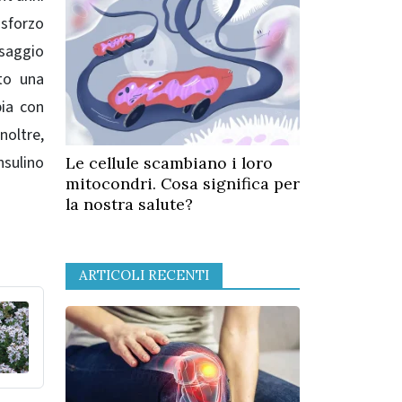
 sforzo
ssaggio
ato una
pia con
noltre,
nsulino
Le cellule scambiano i loro
mitocondri. Cosa significa per
la nostra salute?
ARTICOLI RECENTI