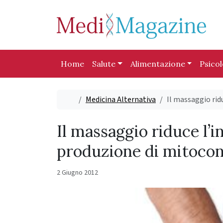
Skip to content
Skip to footer
Home
Salute
Alimentazione
Psico
Home
Medicina Alternativa
Il massaggio rid
Il massaggio riduce l’
produzione di mitocon
2 Giugno 2012