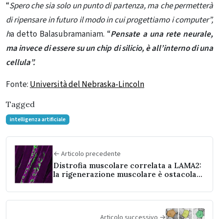
“
Spero che sia solo un punto di partenza, ma che permetterà
di ripensare in futuro il modo in cui progettiamo i computer”,
h
a detto Balasubramaniam. “
Pensate a una rete neurale,
ma invece di essere su un chip di silicio, è all’interno di una
cellula”.
Fonte:
Università del Nebraska-Lincoln
Tagged
intelligenza artificiale
← Articolo precedente
Distrofia muscolare correlata a LAMA2:
la rigenerazione muscolare è ostacolata
dalla mancanza di una proteina
Articolo successivo →