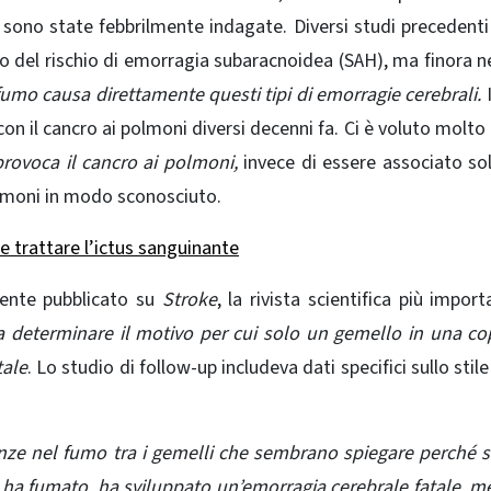
, sono state febbrilmente indagate. Diversi studi precedent
o del rischio di emorragia subaracnoidea (SAH), ma finora 
 fumo causa direttamente questi tipi di emorragie cerebrali.
I
 con il cancro ai polmoni diversi decenni fa. Ci è voluto molt
rovoca il cancro ai polmoni,
invece di essere associato so
polmoni in modo sconosciuto.
be trattare l’ictus sanguinante
mente pubblicato su
Stroke
, la rivista scientifica più import
a determinare il motivo per cui solo un gemello in una co
tale
. Lo studio di follow-up includeva dati specifici sullo stile
enze nel fumo tra i gemelli che sembrano spiegare perché 
 ha fumato, ha sviluppato un’emorragia cerebrale fatale, me