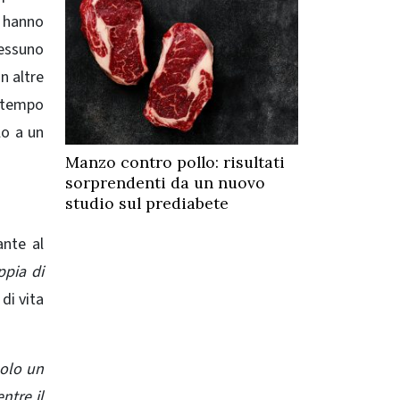
i hanno
nessuno
n altre
o tempo
lo a un
Manzo contro pollo: risultati
sorprendenti da un nuovo
studio sul prediabete
ante al
ppia di
 di vita
solo un
ntre il