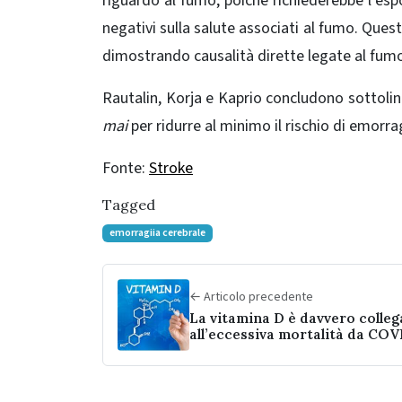
riguardo al fumo, poiché richiederebbe l’espo
negativi sulla salute associati al fumo. Quest
dimostrando causalità dirette legate al fumo 
Rautalin, Korja e Kaprio concludono sottoli
mai
per ridurre al minimo il rischio di emorra
Fonte:
Stroke
Tagged
emorragiia cerebrale
← Articolo precedente
La vitamina D è davvero colleg
all’eccessiva mortalità da COV