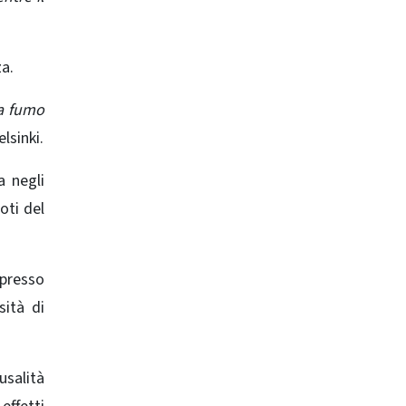
za.
ra fumo
lsinki.
a negli
oti del
 presso
sità di
usalità