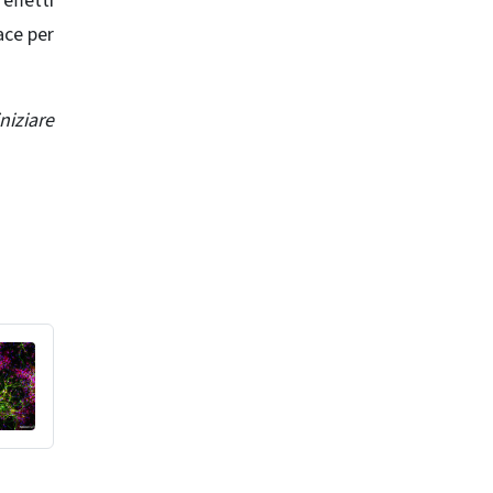
effetti
ace per
niziare