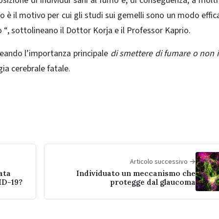
sizione di individui sani al fumo e, di conseguenza, a molti 
o è il motivo per cui gli studi sui gemelli sono un modo effic
“, sottolineano il Dottor Korja e il Professor Kaprio.
neando l’importanza principale
di smettere di fumare o non i
gia cerebrale fatale.
Articolo successivo →
ata
Individuato un meccanismo che
ID-19?
protegge dal glaucoma