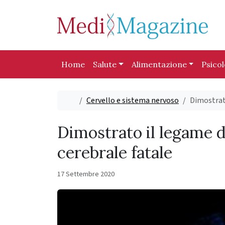
Skip to content
Skip to footer
Home
Salute
Alimentazione
Psico
Home
Cervello e sistema nervoso
Dimostrato
Dimostrato il legame 
cerebrale fatale
17 Settembre 2020