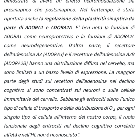
dimostrato di avere un effetto neuromodulazione sia
presinaptico che postsinaptico. Nel frattempo, è stata
riportata anche
la regolazione della plasticità sinaptica da
parte di ADORA1 e ADORA2A
. E’ ben nota la funzioni di
ADORA1 come neuroprotettivo e la funzioni di ADORA2A
come neurodegenerative. D’altra parte, il recettore
dell’adenosina A3 (ADORA3) e il recettore dell’adenosina A2B
(ADORA2B) hanno una distribuzione diffusa nel cervello, ma
sono limitati a un basso livello di espressione. La maggior
parte degli studi sui recettori dell’adenosina nel declino
cognitivo si sono concentrati sui neuroni o sulle cellule
immunitarie del cervello. Sebbene gli eritrociti siano l’unico
tipo di cellula di trasporto e della distribuzione di O
per ogni
2
singolo tipo di cellula all’interno del nostro corpo, il ruolo
funzionale degli eritrociti nel declino cognitivo correlato
all’età e nell’HL non è riconosciuto”.