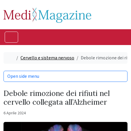
Skip to content
Skip to footer
Menu
Home
Cervello e sistema nervoso
Debole rimozione dei rifi
Open side menu
Debole rimozione dei rifiuti nel
cervello collegata all’Alzheimer
6 Aprile 2024