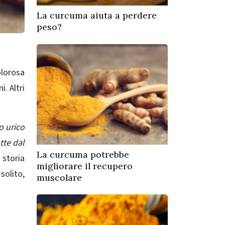
La curcuma aiuta a perdere
peso?
olorosa
i. Altri
o urico
tte dal
La curcuma potrebbe
 storia
migliorare il recupero
solito,
muscolare