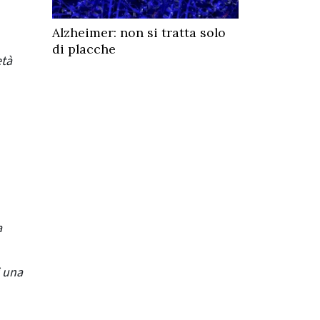
Alzheimer: non si tratta solo
di placche
età
a
i una