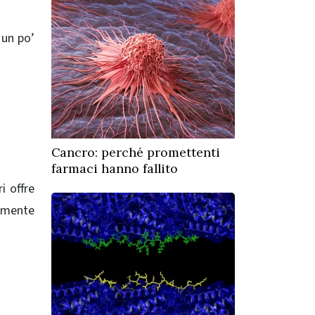
 un po’
Cancro: perché promettenti
farmaci hanno fallito
i offre
cemente