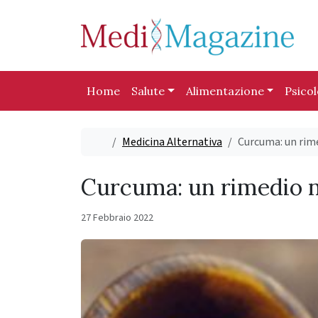
Skip to content
Skip to footer
Home
Salute
Alimentazione
Psico
Home
Medicina Alternativa
Curcuma: un rime
Curcuma: un rimedio na
27 Febbraio 2022