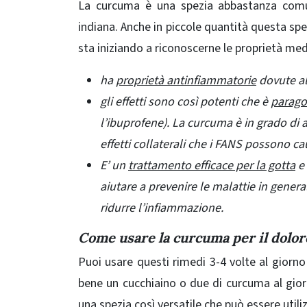
La curcuma è una spezia abbastanza comune 
indiana. Anche in piccole quantità questa sp
sta iniziando a riconoscerne le proprietà medi
ha
proprietà antinfiammatorie
dovute al
gli effetti sono così potenti che è
parago
l’ibuprofene). La curcuma è in grado di a
effetti collaterali che i FANS possono ca
E’ un
trattamento efficace per la gotta
e 
aiutare a prevenire le malattie in genera
ridurre l’infiammazione.
Come usare la curcuma per il dolore
Puoi usare questi rimedi 3-4 volte al giorn
bene un cucchiaino o due di curcuma al gi
una spezia così versatile che può essere utili