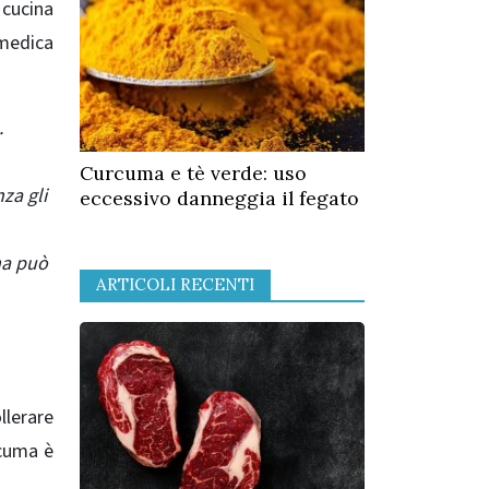
 cucina
 medica
.
Curcuma e tè verde: uso
za gli
eccessivo danneggia il fegato
uma può
ARTICOLI RECENTI
llerare
rcuma è