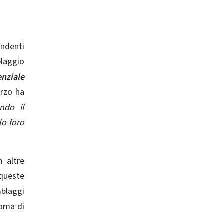
ondenti
blaggio
enziale
rzo ha
ndo il
lo foro
 altre
 queste
mblaggi
noma di