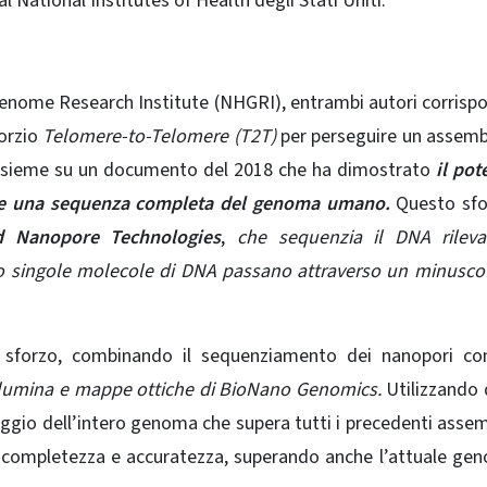
 National Institutes of Health degli Stati Uniti.
enome Research Institute (NHGRI), entrambi autori corrisp
orzio
Telomere-to-Telomere (T2T)
per perseguire un assem
nsieme su un
documento del 2018
che ha dimostrato
il pot
rre una sequenza completa del genoma umano.
Questo sfo
d Nanopore Technologies
,
che sequenzia il DNA rileva
o singole molecole di DNA passano attraverso un minusco
 sforzo, combinando il sequenziamento dei nanopori con
llumina e mappe ottiche di BioNano Genomics.
Utilizzando
ggio dell’intero genoma che supera tutti i precedenti asse
 completezza e accuratezza, superando anche l’attuale ge