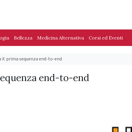
logia
Bellezza
Medicina Alternativa
Corsi ed Eventi
X: prima sequenza end-to-end
sequenza end-to-end