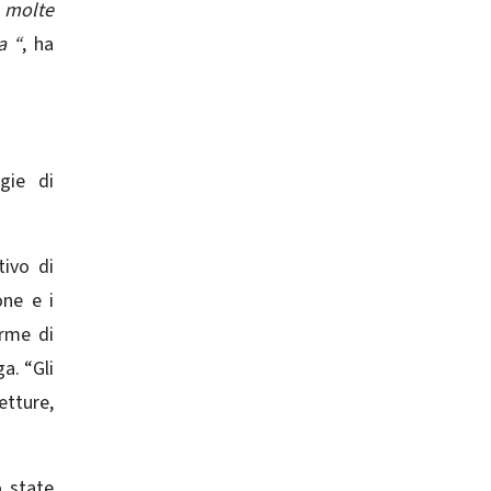
 molte
a “
, ha
gie di
tivo di
one e i
orme di
a. “Gli
etture,
o state