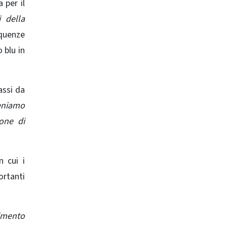
 per il
 della
quenze
 blu in
assi da
eniamo
ione di
 cui i
ortanti
rimento