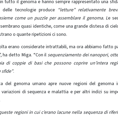
in tutto il genoma e hanno sempre rappresentato una sfida
 delle tecnologie produce
“letture” relativamente brevi
nsieme come un puzzle per assemblare il genoma. L
e se
 sembrano quasi identiche, come una grande distesa di cielo
strano o quante ripetizioni ci sono.
olta erano considerate intrattabili, ma ora abbiamo fatto p
, ha detto Miga. “Con il
sequenziamento dei nanopori, ott
iaia di coppie di basi che possono coprire un’intera reg
 sfide”
.
nza del genoma umano apre nuove regioni del genoma in
 variazioni di sequenza e malattia e per altri indizi su imp
.
queste regioni in cui c’erano lacune nella sequenza di rife