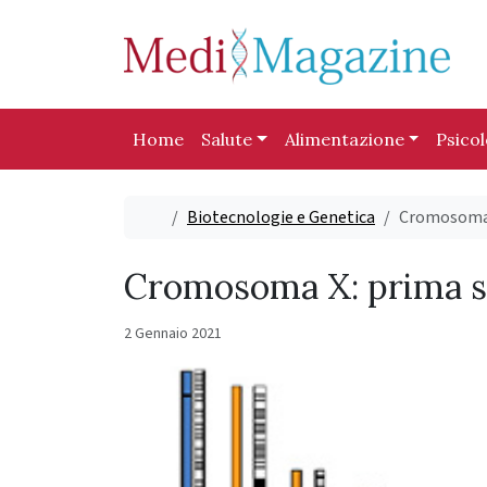
Skip to content
Skip to footer
Home
Salute
Alimentazione
Psico
Home
Biotecnologie e Genetica
Cromosoma 
Cromosoma X: prima 
2 Gennaio 2021