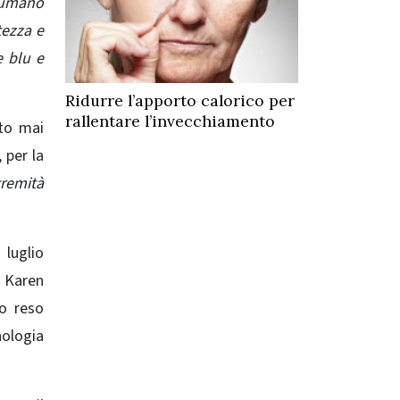
 umano
tezza e
e blu e
Ridurre l’apporto calorico per
rallentare l’invecchiamento
eto mai
 per la
remità
luglio
o Karen
to reso
nologia