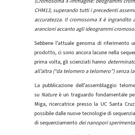
(Cromosoma X-Immagine: deogrammi cromo
CHM13, superando tutti i precedenti assem
accuratezza. Il cromosoma X è ingrandito a
arancioni accanto agli ideogrammi cromosomic
Sebbene l’attuale genoma di riferimento 
prodotto, ci sono ancora lacune nella sequ
prima volta, gli scienziati hanno
determinat
all’altra (“da telomero a telomero”) senza l
La pubblicazione dell’assemblaggio telo
su
Nature
è un traguardo fondamentale per i
Miga, ricercatrice presso la UC Santa Cru
possibile dalle nuove tecnologie di sequen
di sequenziamento
dei nanopori
sperimenta