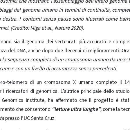
somici che mostrano l’assemblaggio dell’intero genoma
blaggi del genoma umano in termini di continuità, comple
 destra. I contorni senza pause sono illustrati come barr
i. (Credito: Miga et al., Nature 2020).
umano sia il genoma dei vertebrati più accurato e compl
enza del DNA, anche dopo due decenni di miglioramenti.
Ora,
o la sequenza completa di un cromosoma umano da un’est
acune e con un livello di accuratezza senza precedenti.
mero-telomero di un cromosoma X umano completo il 14 
 ricercatori di genomica. L’autrice principale dello studi
z Genomics Institute, ha affermato che il progetto è sta
ziamento che consentono
“letture ultra lunghe”
, come la tec
ta
presso l’UC Santa Cruz