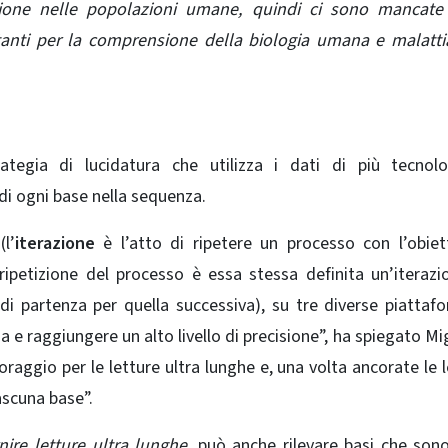
azione nelle popolazioni umane, quindi ci sono mancate
anti per la comprensione della biologia umana e malatti
tegia di lucidatura che utilizza i dati di più tecnolo
di ogni base nella sequenza.
l’
iterazione
è l’atto di ripetere un processo con l’obiet
 ripetizione del processo è essa stessa definita un’iterazi
 di partenza per quella successiva), su tre diverse piattaf
 raggiungere un alto livello di precisione”, ha spiegato Mig
oraggio per le letture ultra lunghe e, una volta ancorate le l
iascuna base”.
rnire letture ultra lunghe
, può anche rilevare basi che son