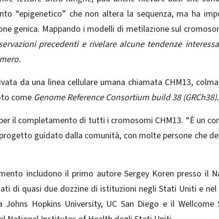
nto “epigenetico” che non altera la sequenza, ma ha imp
sione genica. Mappando i modelli di metilazione sul cromosom
ervazioni precedenti e rivelare alcune tendenze interessa
omero.
vata da una linea cellulare umana chiamata CHM13, colma
noto come
Genome Reference Consortium build 38 (GRCh38).
 per il completamento di tutti i cromosomi CHM13. “È un co
n progetto guidato dalla comunità, con molte persone che d
cumento includono il primo autore Sergey Koren presso il N
 di quasi due dozzine di istituzioni negli Stati Uniti e ne
 la Johns Hopkins University, UC San Diego e il Wellcome