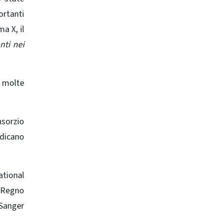
ortanti
a X, il
nti nei
 molte
nsorzio
edicano
ational
l Regno
 Sanger