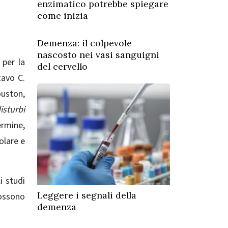
enzimatico potrebbe spiegare
come inizia
Demenza: il colpevole
nascosto nei vasi sanguigni
 per la
del cervello
tavo C.
ouston,
isturbi
ermine,
olare e
i studi
Leggere i segnali della
possono
demenza