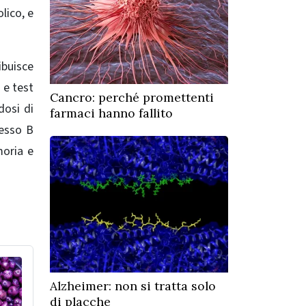
olico, e
ibuisce
 e test
Cancro: perché promettenti
dosi di
farmaci hanno fallito
lesso B
moria e
Alzheimer: non si tratta solo
di placche