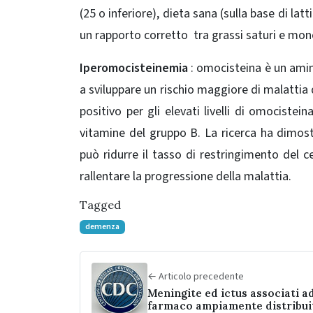
(25 o inferiore), dieta sana (sulla base di latt
un rapporto corretto tra grassi saturi e monoi
Iperomocisteinemia
: omocisteina è un amino
a sviluppare un rischio maggiore di malattia 
positivo per gli elevati livelli di omociste
vitamine del gruppo B.
La ricerca ha dimos
può ridurre il tasso di restringimento del 
rallentare la progressione della malattia.
Tagged
demenza
← Articolo precedente
Meningite ed ictus associati a
farmaco ampiamente distribui