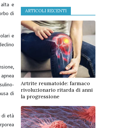
 alta e
ARTICOLI RECENTI
orbo di
olari e
declino
nsione,
, apnea
Artrite reumatoide: farmaco
sulino-
rivoluzionario ritarda di anni
ausa di
la progressione
 di età
orporea