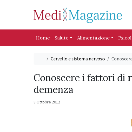
Skip to content
Skip to footer
Home
Salute
Alimentazione
Psico
Home
Cervello e sistema nervoso
Conoscere 
Conoscere i fattori di 
demenza
8 Ottobre 2012