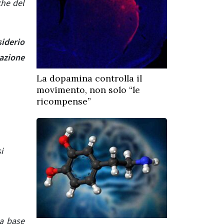
che del
iderio
azione
La dopamina controlla il
movimento, non solo “le
ricompense”
i
a base