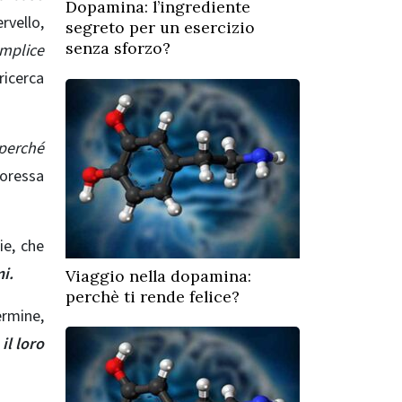
Dopamina: l’ingrediente
rvello,
segreto per un esercizio
senza sforzo?
emplice
ricerca
 perché
soressa
ie, che
i.
Viaggio nella dopamina:
perchè ti rende felice?
ermine,
l loro