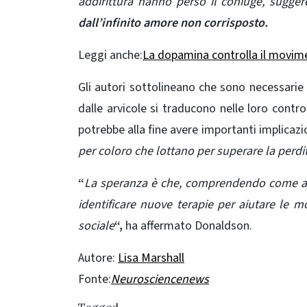
addirittura hanno perso il coniuge, sugge
dall’infinito amore non corrisposto.
Leggi anche:
La dopamina controlla il movim
Gli autori sottolineano che sono necessarie u
dalle arvicole si traducono nelle loro contro
potrebbe alla fine avere importanti implicazi
per coloro che lottano per superare la perdi
“
La speranza è che, comprendendo come appa
identificare nuove terapie per aiutare le 
sociale
“,
ha affermato Donaldson.
Autore:
Lisa Marshall
Fonte:
Neurosciencenews