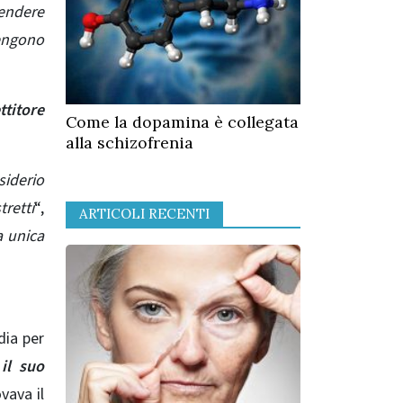
rendere
engono
ttitore
Come la dopamina è collegata
alla schizofrenia
siderio
tretti
“,
ARTICOLI RECENTI
a unica
dia per
il suo
vava il