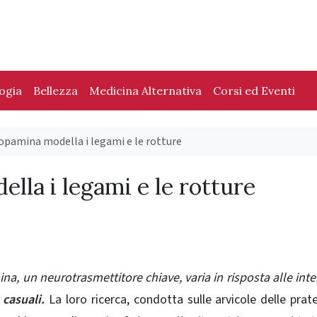
logia
Bellezza
Medicina Alternativa
Corsi ed Eventi
opamina modella i legami e le rotture
la i legami e le rotture
a, un neurotrasmettitore chiave, varia in risposta alle inte
 casuali.
La loro ricerca, condotta sulle arvicole delle prate