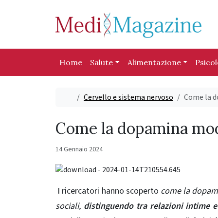
Skip to content
Skip to footer
Home
Salute
Alimentazione
Psico
Home
Cervello e sistema nervoso
Come la d
Come la dopamina model
14 Gennaio 2024
I ricercatori hanno scoperto
come la dopamin
sociali,
distinguendo tra relazioni intime e