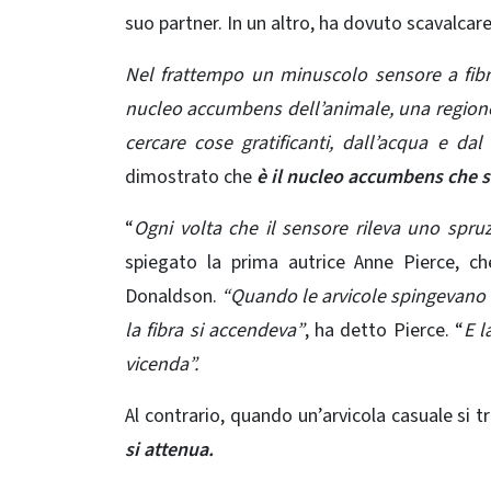
suo partner. In un altro, ha dovuto scavalcare
Nel frattempo un minuscolo sensore a fibra 
nucleo accumbens dell’animale, una regione 
cercare cose gratificanti, dall’acqua e da
dimostrato che
è il nucleo accumbens che s
“
Ogni volta che il sensore rileva uno spr
spiegato la prima autrice Anne Pierce, c
Donaldson.
“Quando le arvicole spingevano l
la fibra si accendeva”
, ha detto Pierce. “
E l
vicenda”.
Al contrario, quando un’arvicola casuale si t
si attenua.