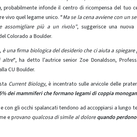
a
, probabilmente infonde il centro di ricompensa del tuo ce
re vivo quel legame unico. “
Ma se la cena avviene con un s
e assomigliare più a un rivolo”
, suggerisce una nuova 
 del Colorado a Boulder.
è una firma biologica del desiderio che ci aiuta a spiegare
 altre
“, ha detto l’autrice senior Zoe Donaldson, Profes
lla CU Boulder.
ista
Current Biology
, è incentrato sulle arvicole delle prater
il 5% dei mammiferi che formano legami di coppia monogam
 e con gli occhi spalancati tendono ad accoppiarsi a lungo t
eme e p
rovano qualcosa di simile al dolore
quando perdono i