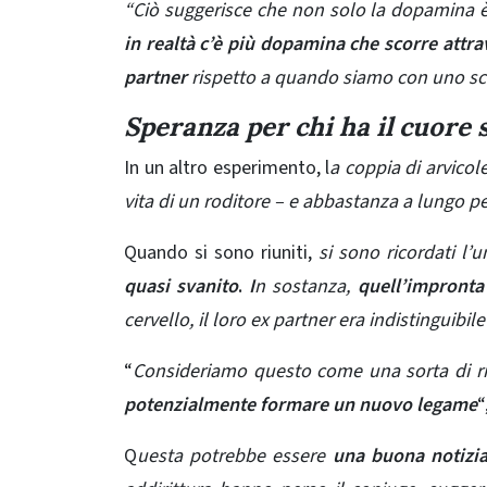
“Ciò suggerisce che non solo la dopamina è 
in realtà c’è più dopamina che scorre attr
partner
rispetto a quando siamo con uno s
Speranza per chi ha il cuore 
In un altro esperimento, l
a coppia di arvicol
vita di un roditore – e abbastanza a lungo pe
Quando si sono riuniti,
si sono ricordati l’u
quasi svanito
.
I
n sostanza,
quell’impronta d
cervello, il loro ex partner era indistinguibile
“
Consideriamo questo come una sorta di rip
potenzialmente formare un nuovo legame
“
Q
uesta potrebbe essere
una buona notizia