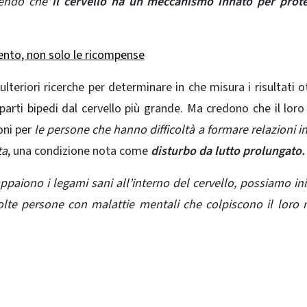
rendo che
il cervello ha un meccanismo innato per prote
ento, non solo le ricompense
lteriori ricerche per determinare in che misura i risultati o
parti bipedi dal cervello più grande. Ma credono che il loro
oni per
le persone che hanno difficoltà a formare relazioni i
ta
, una condizione nota come
disturbo da lutto prolungato.
iono i legami sani all’interno del cervello, possiamo ini
molte persone con malattie mentali che colpiscono il lor