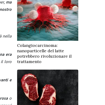
ner,
ma
 nostro
à nella
Colangiocarcinoma:
nanoparticelle del latte
ina era
potrebbero rivoluzionare il
il loro
trattamento
vanti e
orosa
o