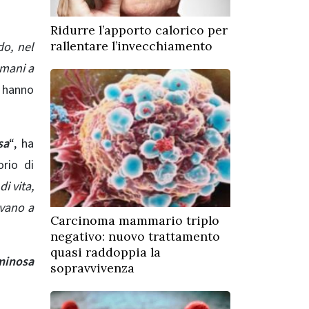
Ridurre l’apporto calorico per
rallentare l’invecchiamento
do, nel
umani a
 hanno
sa
“, ha
orio di
i vita,
avano a
Carcinoma mammario triplo
negativo: nuovo trattamento
quasi raddoppia la
uminosa
sopravvivenza