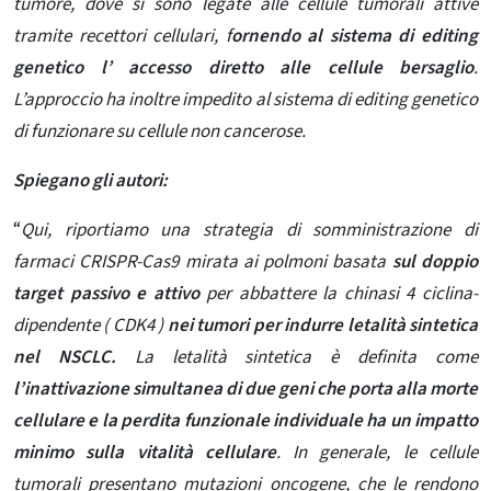
tumore, dove si sono legate alle cellule tumorali attive
tramite recettori cellulari, f
ornendo al sistema di editing
genetico l’
accesso diretto alle cellule bersaglio
.
L’approccio ha inoltre impedito al sistema di editing genetico
di funzionare su cellule non cancerose.
Spiegano gli autori:
“
Qui, riportiamo una strategia di somministrazione di
farmaci CRISPR-Cas9 mirata ai polmoni basata
sul doppio
target passivo e attivo
per abbattere la chinasi 4 ciclina-
dipendente ( CDK4 )
nei tumori per indurre letalità sintetica
nel NSCLC
.
La letalità sintetica è definita come
l’inattivazione simultanea di due geni che porta alla morte
cellulare e la perdita funzionale individuale ha un impatto
minimo sulla vitalità cellulare
. In generale, le cellule
tumorali presentano mutazioni oncogene, che le rendono