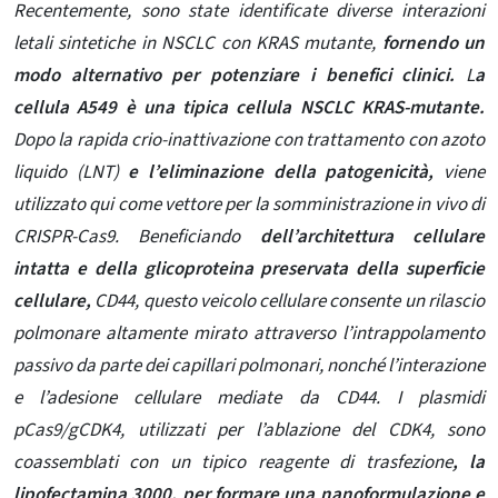
Recentemente, sono state identificate diverse interazioni
letali sintetiche in NSCLC con KRAS mutante
,
fornendo un
modo alternativo per potenziare i benefici clinici.
L
a
cellula A549 è una tipica cellula NSCLC KRAS-mutante.
Dopo la rapida crio-inattivazione con trattamento con azoto
liquido (LNT)
e l’eliminazione della patogenicità,
viene
utilizzato qui come vettore per la somministrazione in vivo di
CRISPR-Cas9. Beneficiando
dell’architettura cellulare
intatta e della glicoproteina preservata della superficie
cellulare,
CD44, questo veicolo cellulare consente un rilascio
polmonare altamente mirato attraverso l’intrappolamento
passivo da parte dei capillari polmonari, nonché l’interazione
e l’adesione cellulare mediate da CD44. I plasmidi
pCas9/gCDK4, utilizzati per l’ablazione del CDK4, sono
coassemblati con un tipico reagente di trasfezione
, la
lipofectamina 3000, per formare una nanoformulazione e