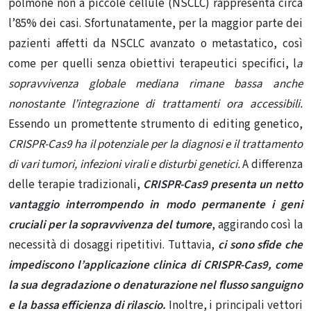
polmone non a piccole cellule (NSCLC) rappresenta circa
l’85% dei casi
. Sfortunatamente, per la maggior parte dei
pazienti affetti da NSCLC avanzato o metastatico, così
come per quelli senza obiettivi terapeutici specifici, l
a
sopravvivenza globale mediana rimane bassa anche
nonostante l’integrazione di trattamenti ora accessibili
.
Essendo un promettente strumento di editing genetico,
CRISPR-Cas9 ha il potenziale per la diagnosi e il trattamento
di vari tumori, infezioni virali e disturbi genetici
.
A differenza
delle terapie tradizionali,
CRISPR-Cas9 presenta un netto
vantaggio interrompendo in modo permanente i geni
cruciali per la sopravvivenza del tumore
, aggirando così la
necessità di dosaggi ripetitivi
. Tuttavia,
ci sono sfide che
impediscono l’applicazione clinica di CRISPR-Cas9, come
la sua degradazione o denaturazione nel flusso sanguigno
e la bassa efficienza di rilascio
.
Inoltre, i principali vettori