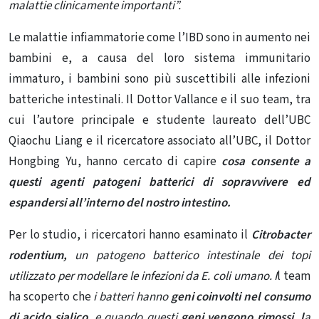
malattie clinicamente importanti”.
Le malattie infiammatorie come l’IBD sono in aumento nei
bambini e, a causa del loro sistema immunitario
immaturo, i bambini sono più suscettibili alle infezioni
batteriche intestinali. Il Dottor Vallance e il suo team, tra
cui l’autore principale e studente laureato dell’UBC
Qiaochu Liang e il ricercatore associato all’UBC, il Dottor
Hongbing Yu, hanno cercato di capire
cosa consente a
questi agenti patogeni batterici di sopravvivere ed
espandersi all’interno del nostro intestino.
Per lo studio, i ricercatori hanno esaminato il
Citrobacter
rodentium,
un patogeno batterico intestinale dei topi
utilizzato per modellare le infezioni da E. coli umano. I
l team
ha scoperto che
i batteri hanno
geni coinvolti nel consumo
di acido sialico,
e quando questi
geni vengono rimossi, l
a