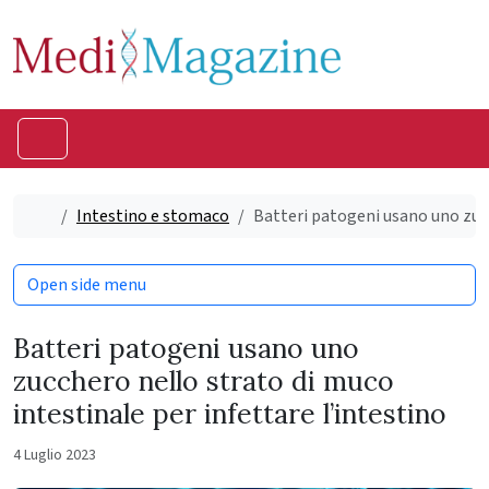
Skip to content
Skip to footer
Menu
Home
Intestino e stomaco
Batteri patogeni usano uno zucc
Open side menu
Batteri patogeni usano uno
zucchero nello strato di muco
intestinale per infettare l’intestino
4 Luglio 2023