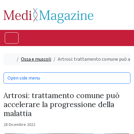
Skip to content
Skip to footer
Menu
Home
Ossa e muscoli
Artrosi: trattamento comune può acce
Open side menu
Artrosi: trattamento comune può
accelerare la progressione della
malattia
28 Dicembre 2022