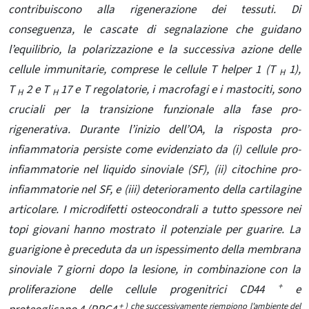
contribuiscono alla rigenerazione dei tessuti. Di
conseguenza, le cascate di segnalazione che guidano
l’equilibrio, la polarizzazione e la successiva azione delle
cellule immunitarie, comprese le cellule T helper 1 (T
1),
H
T
2 e T
17 e T regolatorie, i macrofagi e i mastociti, sono
H
H
cruciali per la transizione funzionale alla fase pro-
rigenerativa. Durante l’inizio dell’OA, la risposta pro-
infiammatoria persiste come evidenziato da (i) cellule pro-
infiammatorie nel liquido sinoviale (SF), (ii) citochine pro-
infiammatorie nel SF, e (iii) deterioramento della cartilagine
articolare. I microdifetti osteocondrali a tutto spessore nei
topi giovani hanno mostrato il potenziale per guarire. La
guarigione è preceduta da un ispessimento della membrana
sinoviale 7 giorni dopo la lesione, in combinazione con la
+
proliferazione delle cellule progenitrici CD44
e
+ ) che successivamente riempiono l’ambiente del