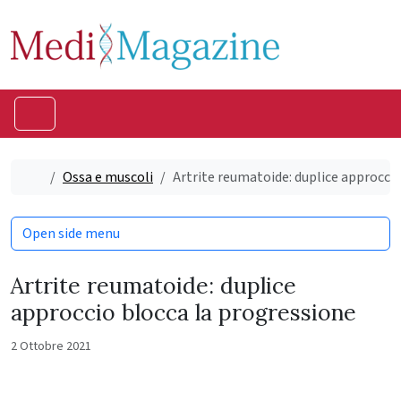
Skip to content
Skip to footer
Menu
Home
Ossa e muscoli
Artrite reumatoide: duplice approcci
Open side menu
Artrite reumatoide: duplice
approccio blocca la progressione
2 Ottobre 2021