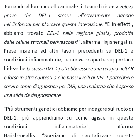
Tornando al loro
modello animale
, il team di ricerca
voleva
prove che DEL-1 stesse effettivamente agendo
nei
linfonodi
per bloccare questa interazione.
“E in effetti,
abbiamo trovato
DEL-1 nella regione giusta, prodotta
dalle
cellule
stromali perivascolari
“, afferma Hajishengallis.
Prese insieme ad altri lavori precedenti su DEL-1 e
condizioni infiammatorie, le nuove scoperte supportano
l’idea che
la stessa DEL-1 potrebbe essere una terapia nell’AR
e forse in altri contesti o che bassi livelli di DEL-1 potrebbero
servire come diagnostica per l’AR, una
malattia che è spesso
una sfida da diagnosticare.
“Più strumenti genetici abbiamo per indagare sul ruolo di
DEL-1, più apprendiamo su come agisce in queste
condizioni infiammatorie”, afferma
Hajishengallis. “Speriamo di capitalizzare queste