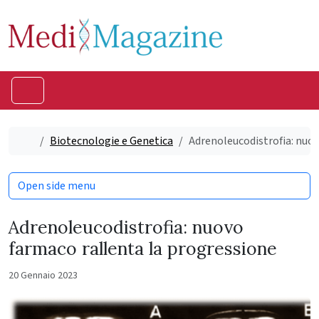
Skip to content
Skip to footer
Menu
Home
Biotecnologie e Genetica
Adrenoleucodistrofia: nuov
Open side menu
Adrenoleucodistrofia: nuovo
farmaco rallenta la progressione
20 Gennaio 2023