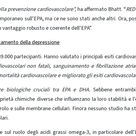
la prevenzione cardiovascolare”,
ha affermato Bhatt. “
RED
emporaneo sull’EPA, ma ce ne sono stati anche altri. Ora, p
n vantaggio robusto e coerente dell’EPA”.
attamento della depressione
9.000 partecipanti. Hanno valutato i principali esiti cardiovas
diovascolari non fatali, sanguinamento e fibrillazione atria
ortalità cardiovascolare e migliorato gli esiti cardiovascolar
ze biologiche cruciali tra EPA e DHA.
Sebbene entrambi
ietà chimiche diverse che influenzano la loro stabilità e l’
rolo e sulle membrane cellulari. Finora nessuno studio ha s
lari.
e sul ruolo degli acidi grassi omega-3, in particolare dell