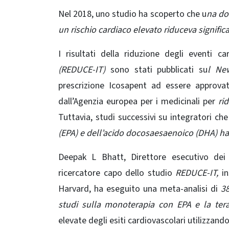
Nel 2018, uno studio ha scoperto che u
na do
un rischio cardiaco elevato riduceva signific
I risultati della riduzione degli eventi c
(REDUCE-IT)
sono stati pubblicati su
l Ne
prescrizione Icosapent ad essere approva
dall’Agenzia europea per i medicinali per
rid
Tuttavia, studi successivi su integratori c
(EPA) e dell’acido docosaesaenoico (DHA) han
Deepak L Bhatt, Direttore esecutivo dei 
ricercatore capo dello studio
REDUCE-IT,
in
Harvard, ha eseguito una meta-analisi di
38
studi sulla monoterapia con EPA e la te
elevate degli esiti cardiovascolari utilizzando