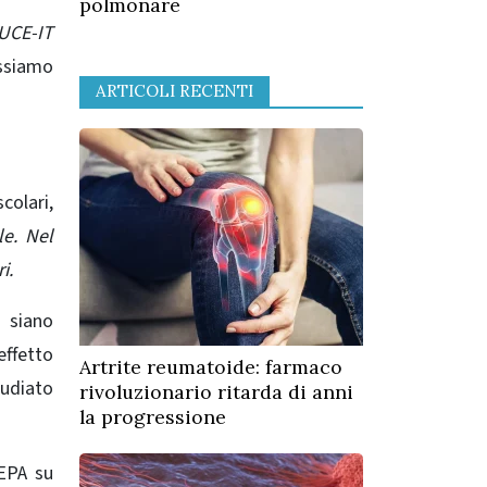
polmonare
UCE-IT
ossiamo
ARTICOLI RECENTI
colari,
le. Nel
i.
 siano
effetto
Artrite reumatoide: farmaco
tudiato
rivoluzionario ritarda di anni
la progressione
’EPA su