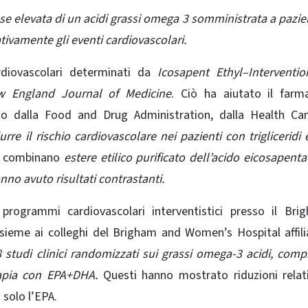
se elevata di un acidi grassi omega 3 somministrata a pazie
ativamente gli eventi cardiovascolari.
ardiovascolari determinati da
Icosapent Ethyl–Interventio
w England Journal of Medicine
. Ciò ha aiutato il farm
to dalla Food and Drug Administration, dalla Health Ca
urre il rischio cardiovascolare nei pazienti con trigliceridi e
he combinano
estere etilico purificato dell’acido eicosapent
no avuto risultati contrastanti.
programmi cardiovascolari interventistici presso il Bri
sieme ai colleghi del Brigham and Women’s Hospital affil
 studi clinici randomizzati sui grassi omega-3 acidi, compr
rapia con EPA+DHA.
Questi hanno mostrato riduzioni relat
 solo l’EPA.