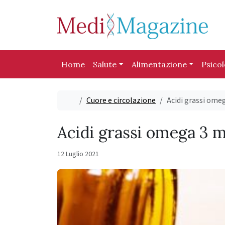
Skip to content
Skip to footer
Home
Salute
Alimentazione
Psico
Home
Cuore e circolazione
Acidi grassi omeg
Acidi grassi omega 3 m
12 Luglio 2021