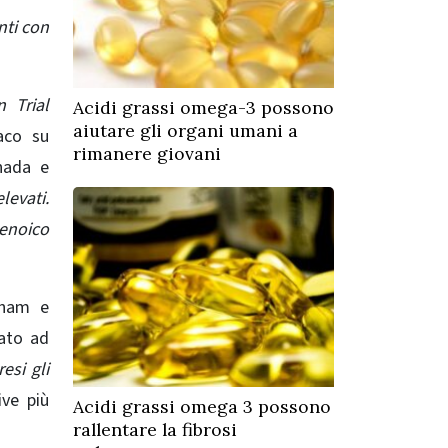
nti con
n Trial
Acidi grassi omega-3 possono
aiutare gli organi umani a
aco su
rimanere giovani
nada e
levati.
aenoico
gham e
iato ad
esi gli
ive più
Acidi grassi omega 3 possono
rallentare la fibrosi