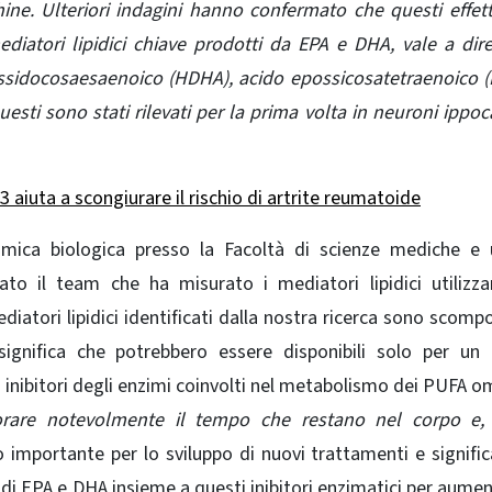
chine. Ulteriori indagini hanno confermato che questi effet
ediatori lipidici chiave prodotti da EPA e DHA, vale a dir
ossidocosaesaenoico (HDHA), acido epossicosatetraenoico 
sti sono stati rilevati per la prima volta in neuroni ippo
 aiuta a scongiurare il rischio di artrite reumatoide
himica biologica presso la Facoltà di scienze mediche e
ato il team che ha misurato i mediatori lipidici utilizz
ediatori lipidici identificati dalla nostra ricerca sono scompo
significa che potrebbero essere disponibili solo per un
i inibitori degli enzimi coinvolti nel metabolismo dei PUFA 
are notevolmente il tempo che restano nel corpo e, i
importante per lo sviluppo di nuovi trattamenti e signific
 di EPA e DHA insieme a questi inibitori enzimatici per aumen