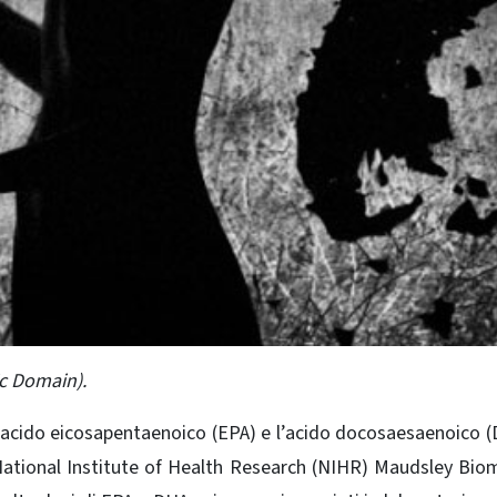
ic Domain).
 l’acido eicosapentaenoico (EPA) e l’acido docosaesaenoico (
l National Institute of Health Research (NIHR) Maudsley Bio