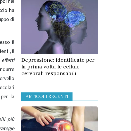
poi nei
cio ha
uppo di
esso il
nti, il
Depressione: identificate per
effetti
la prima volta le cellule
ndurre
cerebrali responsabili
ervello
ecolari
 per la
ARTICOLI RECENTI
lli più
rategie