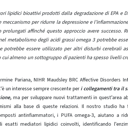
ri lipidici bioattivi prodotti dalla degradazione di EPA e 
e meccanismo per ridurre la depressione e l’infiammazion
no prolungati affinché questo approccio avere successo. R
 nel metabolismo degli
acidi grassi omega 3 potrebbe ess
e potrebbe essere utilizzato per altri disturbi cerebrali as
 cui almeno un sottogruppo di pazienti ha spesso livelli cro
 Carmine Pariana, NIHR Maudsley BRC Affective Disorders In
’è un interesse sempre crescente per
i collegamenti tra il 
ione,
ma per sviluppare nuovi trattamenti in quest’area 
smi alla base di queste relazioni. Il nostro studio ha 
omposti antinfiammatori, i PUFA omega-3, aiutano a ridu
 esatti mediatori lipidici coinvolti, identificando l’enz