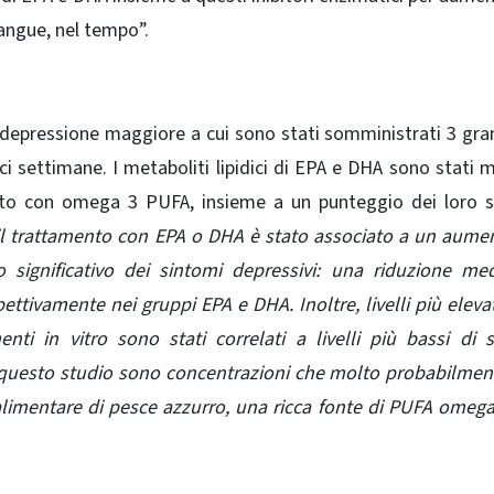
angue, nel tempo”.
 depressione maggiore a cui sono stati somministrati 3 gr
 settimane. I metaboliti lipidici di EPA e DHA sono stati m
nto con omega 3 PUFA, insieme a un punteggio dei loro s
, il trattamento con EPA o DHA è stato associato a un aume
o significativo dei sintomi depressivi: una riduzione me
ttivamente nei gruppi EPA e DHA. Inoltre, livelli più elevat
menti in vitro sono stati correlati a livelli più bassi di 
i in questo studio sono concentrazioni che molto probabilme
limentare di pesce azzurro, una ricca fonte di PUFA omeg