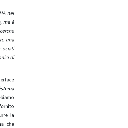
DHA nel
e, ma è
icerche
ere una
sociati
nici di
terface
sistema
abbiamo
fornito
rre la
ima che