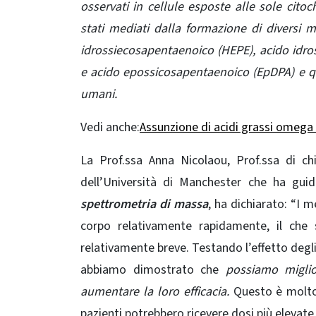
osservati in cellule esposte alle sole cito
stati mediati dalla formazione di diversi m
idrossiecosapentaenoico (HEPE), acido idr
e acido epossicosapentaenoico (EpDPA) e que
umani.
Vedi anche:
Assunzione di acidi grassi omega 3
La Prof.ssa Anna Nicolaou, Prof.ssa di c
dell’Università di Manchester che ha guid
spettrometria di massa
, ha dichiarato: “I m
corpo relativamente rapidamente, il che 
relativamente breve. Testando l’effetto degl
abbiamo dimostrato che
possiamo miglior
aumentare la loro efficacia.
Questo è molto 
pazienti potrebbero ricevere dosi più elevate