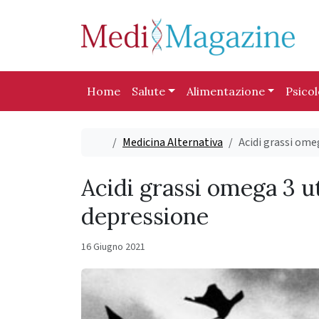
Skip to content
Skip to footer
Home
Salute
Alimentazione
Psico
Home
Medicina Alternativa
Acidi grassi ome
Acidi grassi omega 3 ut
depressione
16 Giugno 2021