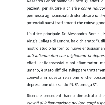
Research Center hanno valutato gli effetti di 
pazienti per aiutare a chiarir
e come riducon
permesso agli scienziati di identificare
un im
potenziali nuovi trattamenti che coinvolgono 
L’autrice principale Dr. Alessandra Borsini
King’s College di Londra, ha dichiarato: “Util
nostro studio ha fornito nuove entusiasman
anti-infiammatori che migliorano la depres
effetti antidepressivi e antinfiammatori 
umano
, è stato difficile sviluppare trattame
coinvolti in questa relazione e che posson
depressione utilizzando PUFA omega 3″.
Ricerche precedenti hanno dimostrato ch
elevati di infiammazione nei loro corpi risp