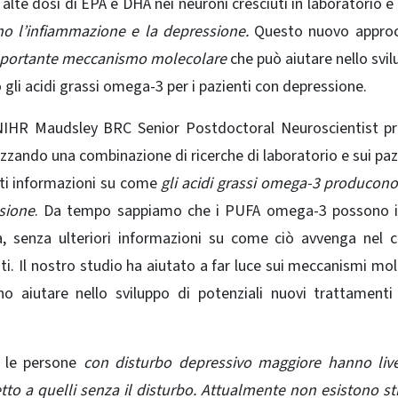
alte dosi di EPA e DHA nei neuroni cresciuti in laboratorio e 
o l’infiammazione e la depressione.
Questo nuovo approc
portante meccanismo molecolare
che può aiutare nello svil
gli acidi grassi omega-3 per i pazienti con depressione.
, NIHR Maudsley BRC Senior Postdoctoral Neuroscientist pr
izzando una combinazione di ricerche di laboratorio e sui pazie
ti informazioni su come
gli acidi grassi omega-3
producono 
sione
. Da tempo sappiamo che i PUFA omega-3 possono i
ma, senza ulteriori informazioni su come ciò avvenga nel
c
nti. Il nostro studio ha aiutato a far luce sui meccanismi mol
o aiutare nello sviluppo di potenziali nuovi trattamenti
e le persone
con
disturbo depressivo maggiore hanno live
etto a quelli senza il disturbo. Attualmente non esistono st