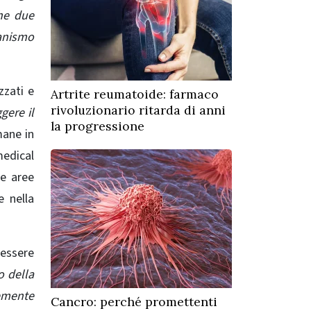
he due
canismo
zzati e
Artrite reumatoide: farmaco
rivoluzionario ritarda di anni
gere il
la progressione
mane in
edical
te aree
e nella
 essere
 della
temente
Cancro: perché promettenti