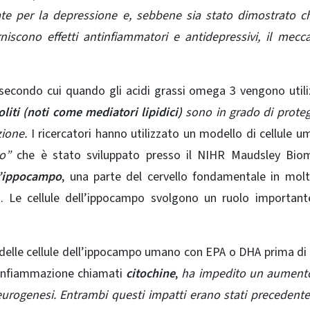
te per la depressione e, sebbene sia stato dimostrato c
iscono effetti antinfiammatori e antidepressivi, il mec
 secondo cui quando gli acidi grassi omega 3 vengono utili
liti (noti come mediatori lipidici)
sono in grado di proteg
zione.
I ricercatori hanno utilizzato un modello di cellule u
o”
che è stato sviluppato presso il NIHR Maudsley Biom
l’ippocampo
, una parte del cervello fondamentale in mol
. Le cellule dell’ippocampo svolgono un ruolo important
delle cellule dell’ippocampo umano con EPA o DHA prima di
l’infiammazione chiamati
citochine
,
ha impedito un aumento
eurogenesi. Entrambi questi impatti erano stati preceden