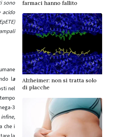
ti sono
farmaci hanno fallito
e acido
(EpETE)
campali
 umane
ando l
a
Alzheimer: non si tratta solo
di placche
sti nel
 tempo
omega-3
nfine,
a che i
tare la