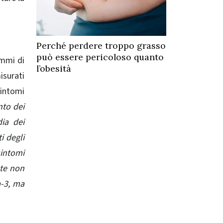
Perché perdere troppo grasso
può essere pericoloso quanto
ammi di
l’obesità
isurati
intomi
nto dei
dia dei
i degli
sintomi
nte non
a-3, ma