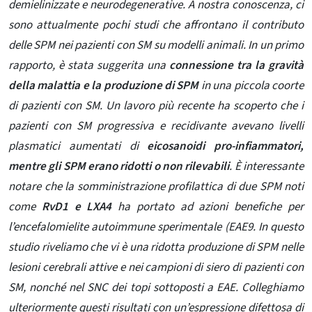
demielinizzate e neurodegenerative. A nostra conoscenza, ci
sono attualmente pochi studi che affrontano il contributo
delle SPM nei pazienti con SM su modelli animali. In un primo
rapporto, è stata suggerita una
connessione tra la gravità
della malattia e la produzione di SPM
in una piccola coorte
di pazienti con SM. Un lavoro più recente ha scoperto che i
pazienti con SM progressiva e recidivante avevano livelli
plasmatici aumentati di
eicosanoidi pro-infiammatori,
mentre gli SPM erano ridotti o non rilevabili
. È interessante
notare che la somministrazione profilattica di due SPM noti
come
RvD1 e LXA4
ha portato ad azioni benefiche per
l’encefalomielite autoimmune sperimentale (EAE9. In questo
studio
riveliamo che vi è una ridotta produzione di SPM nelle
lesioni cerebrali attive e nei campioni di siero di pazienti con
SM, nonché nel SNC dei topi sottoposti a EAE. Colleghiamo
ulteriormente questi risultati con un’espressione difettosa di