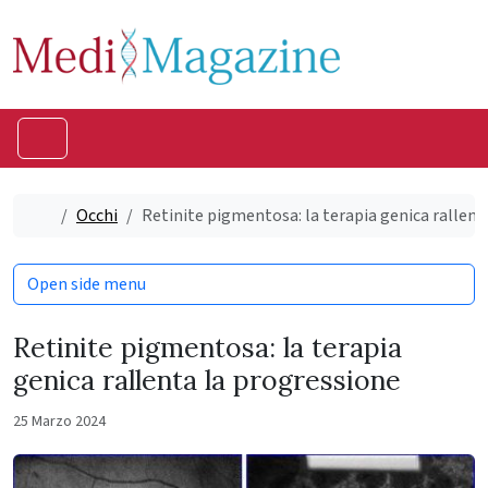
Skip to content
Skip to footer
Menu
Home
Occhi
Retinite pigmentosa: la terapia genica rallent
Open side menu
Retinite pigmentosa: la terapia
genica rallenta la progressione
25 Marzo 2024