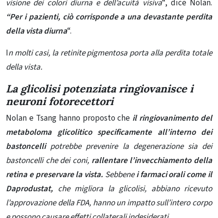
visione dei colori diurna e dell’acuità visiva
“, dice Nolan.
“Per i pazienti, ciò corrisponde a una devastante perdita
della vista diurna
“.
I
n molti casi, la retinite pigmentosa porta alla perdita totale
della vista.
La glicolisi potenziata ringiovanisce i
neuroni fotorecettori
Nolan e Tsang hanno proposto che
il ringiovanimento del
metaboloma glicolitico specificamente all’interno dei
bastoncelli
potrebbe prevenire la degenerazione sia dei
bastoncelli che dei coni,
rallentare l’invecchiamento della
retina e preservare la vista.
Sebbene
i farmaci orali come il
Daprodustat,
che migliora la glicolisi, abbiano ricevuto
l’approvazione della FDA, hanno un impatto sull’intero corpo
e possono causare effetti collaterali indesiderati.