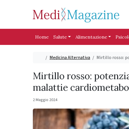
Skip to content
Skip to footer
Home
Salute
Alimentazione
Psico
Home
Medicina Alternativa
Mirtillo rosso: 
Mirtillo rosso: potenzi
malattie cardiometabo
2 Maggio 2024