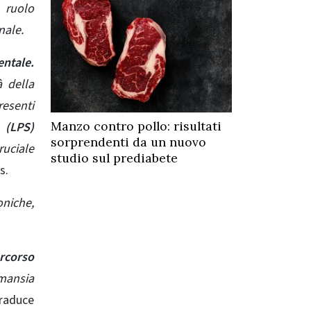
 ruolo
nale.
entale.
à della
resenti
Manzo contro pollo: risultati
 (LPS)
sorprendenti da un nuovo
uciale
studio sul prediabete
s.
oniche
,
rcorso
mansia
traduce