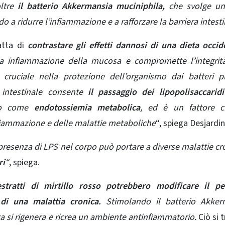
ltre
il batterio Akkermansia muciniphila,
che svolge un
o a ridurre l’infiammazione e a rafforzare la barriera intesti
ratta di
contrastare gli effetti dannosi di una dieta occid
ca infiammazione della mucosa e compromette l’integrit
 cruciale nella protezione dell’organismo dai batteri p
 intestinale consente
il passaggio dei lipopolisaccaridi
o come
endotossiemia metabolica
, ed è un fattore cr
nfiammazione e delle malattie metaboliche
“, spiega Desjardin
presenza di LPS nel corpo può portare a diverse
malattie cr
ri
“
, spiega.
estratti di mirtillo rosso potrebbero modificare il pe
di una malattia cronica.
Stimolando il batterio Akker
ta si rigenera e ricrea un ambiente antinfiammatorio.
Ciò si 