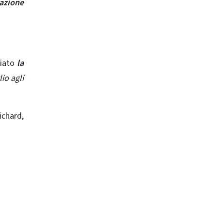
azione
ziato
la
io agli
ichard,