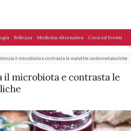
logia
Bellezza
Medicina Alternativa
Corsi ed Eventi
potenzia il microbiota e contrasta le malattie cardiometaboliche
a il microbiota e contrasta le
liche