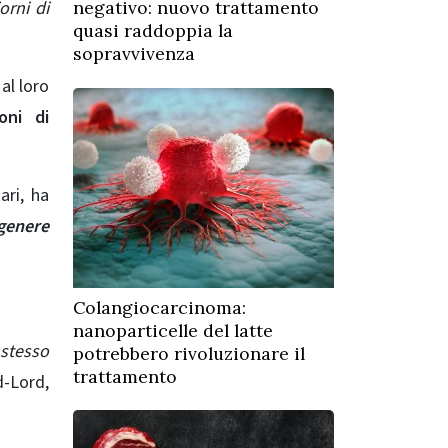
orni di
negativo: nuovo trattamento
quasi raddoppia la
sopravvivenza
 al loro
oni di
ari, ha
genere
Colangiocarcinoma:
nanoparticelle del latte
 stesso
potrebbero rivoluzionare il
trattamento
-Lord,