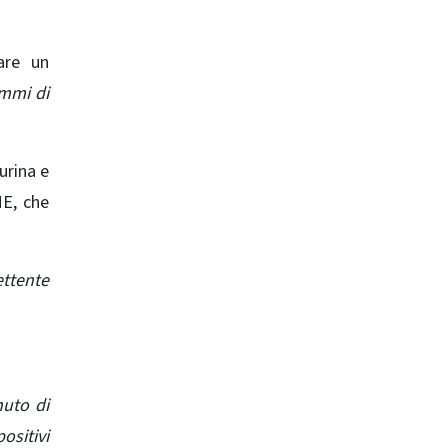
are un
ammi di
urina e
ME, che
ttente
nuto di
positivi