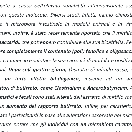
rte a causa dell’elevata variabilità interindividuale as
con queste molecole. Diversi studi, infatti, hanno dimost
 il microbiota intestinale in modelli animali e in vit
ani. Inoltre, è stato recentemente riportato che il mirtill
saccarid
i, che potrebbero contribuire alla sua bioattività. Pe
are completamente il contenuto (poli) fenolico e oligosacc
n commercio e valutare la sua capacità di modulare positi
ani.
Dopo soli quattro giorni,
l’estratto di mirtillo rosso, r
un forte effetto bifidogenico,
insieme ad un au
tori di
butirrato, come
Clostridium e Anaerobutyricum
.
A
matici e fecali
sono stati alterati dall’estratto di mirtillo ro
un aumento del rapporto butirrato.
Infine, per caratteriz
cato i partecipanti in base alle alterazioni osservate nel mic
essante notare che
gli individui con un microbiota caratte