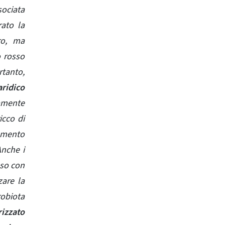
sociata
rato la
ro, ma
o rosso
rtanto,
aridico
vamente
icco di
mento
nche i
sso con
zare la
robiota
rizzato