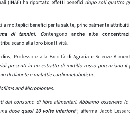
nali (INAF) ha riportato effetti benefici
dopo soli quattro gi
ti a molteplici benefici per la salute, principalmente attribuiti
rma di tannini. C
ontengono
anche alte concentrazi
tribuiscano alla loro bioattività.
rdins, Professore alla Facoltà di Agraria e Scienze Aliment
aridi presenti in un estratto di mirtillo rosso potenziano il
chio di diabete e malattie cardiometaboliche.
iofilms and Microbiomes
.
ti dal consumo di fibre alimentari. Abbiamo osservato lo
 una dose
quasi 20 volte inferiore
“,
afferma Jacob Lessard