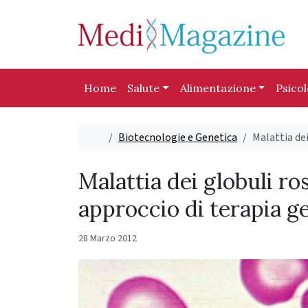
Skip to content
Skip to footer
Home
Salute
Alimentazione
Psico
Home
Biotecnologie e Genetica
Malattia dei
Malattia dei globuli ro
approccio di terapia g
28 Marzo 2012