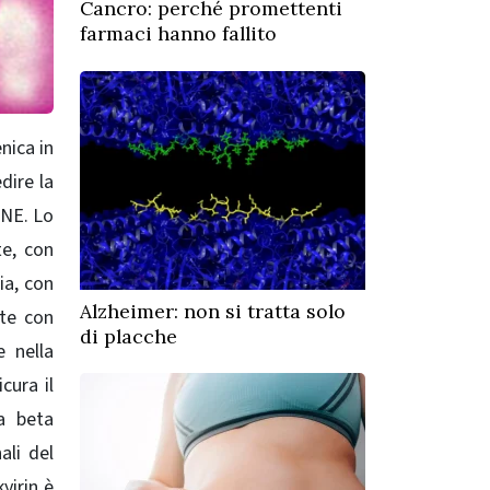
Cancro: perché promettenti
farmaci hanno fallito
nica in
dire la
ONE. Lo
te, con
ia, con
Alzheimer: non si tratta solo
nte con
di placche
e nella
cura il
ta beta
ali del
yirin è