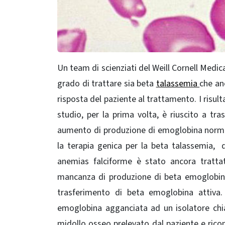
Un team di scienziati del Weill Cornell Medic
grado di trattare sia beta
talassemia
che an
risposta del paziente al trattamento. I risult
studio, per la prima volta, è riuscito a tra
aumento di produzione di emoglobina normale
la terapia genica per la beta talassemia,
anemias falciforme è stato ancora tratta
mancanza di produzione di beta emoglobina, 
trasferimento di beta emoglobina attiva. 
emoglobina agganciata ad un isolatore chiam
midollo osseo prelevato dal paziente e ricons