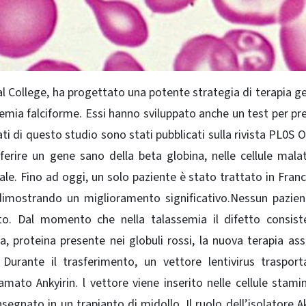
al College, ha progettato una potente strategia di terapia ge
emia falciforme. Essi hanno sviluppato anche un test per pre
ati di questo studio sono stati pubblicati sulla rivista PL0S 
sferire un gene sano della beta globina, nelle cellule mala
. Fino ad oggi, un solo paziente è stato trattato in Franc
 dimostrando un miglioramento significativo.Nessun pazie
to. Dal momento che nella talassemia il difetto consist
proteina presente nei globuli rossi, la nuova terapia assi
Durante il trasferimento, un vettore lentivirus traspor
ato Ankyirin. l vettore viene inserito nelle cellule stamin
egnato in un trapianto di midollo. Il ruolo dell’isolatore Ak