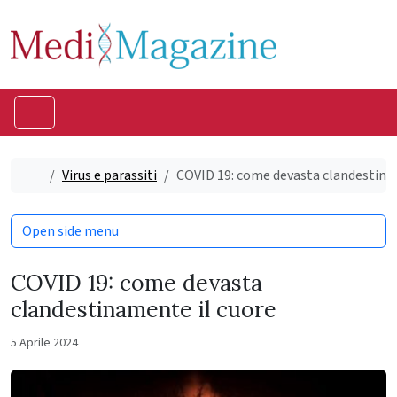
Skip to content
Skip to footer
Menu
Home
Virus e parassiti
COVID 19: come devasta clandestina
Open side menu
COVID 19: come devasta
clandestinamente il cuore
5 Aprile 2024